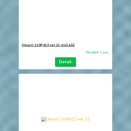
Obuv.h 110P413 vel.21 vlož.kůž
Skladem 1 par
Detail