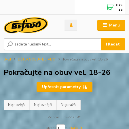
0
ks
za
Menu
Hledat
Úvod
DĚTSKÁ OBUV BEFADO
Pokračujte na obuv vel. 18-26
Pokračujte na obuv vel. 18-26
Upřesnit parametry
Nejnovější
Nejlevnější
Nejdražší
Zobrazuji 1-72 z 145
strana
z 3
další