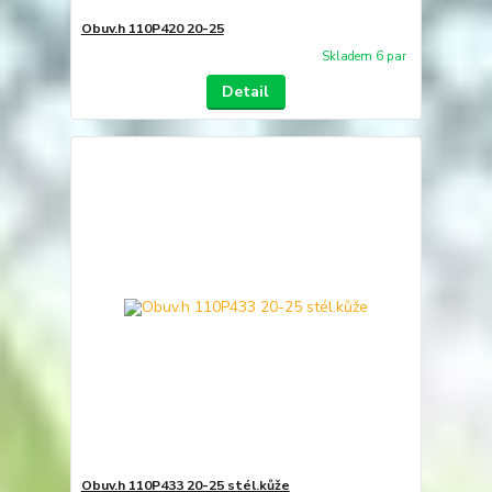
Obuv.h 110P420 20-25
Skladem 6 par
Detail
Obuv.h 110P433 20-25 stél.kůže