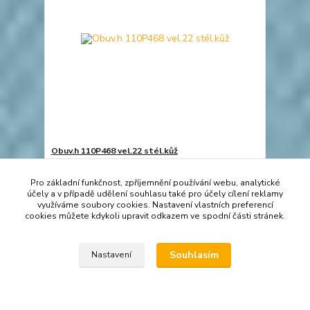
Obuv.h 110P468 vel.22 stél.kůž
Skladem 5 par
Pro základní funkčnost, zpříjemnění používání webu, analytické
Detail
účely a v případě udělení souhlasu také pro účely cílení reklamy
využíváme soubory cookies. Nastavení vlastních preferencí
cookies můžete kdykoli upravit odkazem ve spodní části stránek.
Souhlasím
Nastavení