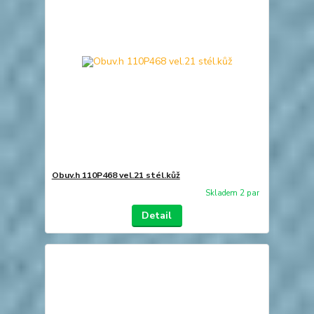
Obuv.h 110P468 vel.21 stél.kůž
Skladem 2 par
Detail