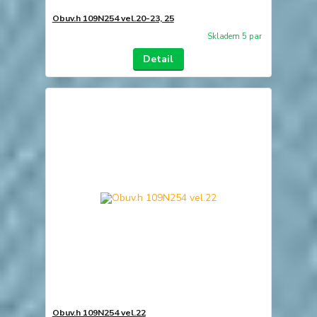
Obuv.h 109N254 vel.20-23, 25
Skladem 5 par
Detail
Obuv.h 109N254 vel.22