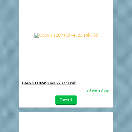
Obuv.h 110P452 vel.22 stél.kůž
Skladem 3 par
Detail