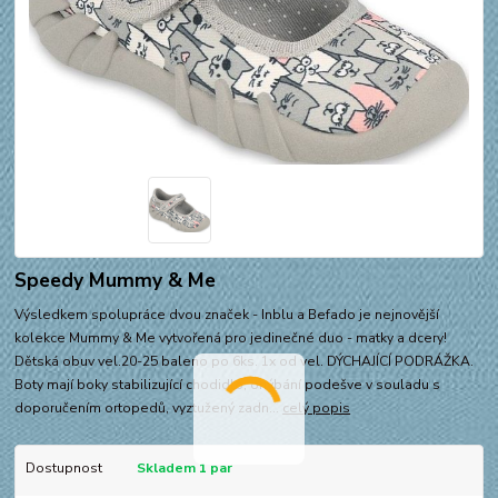
Speedy Mummy & Me
Výsledkem spolupráce dvou značek - Inblu a Befado je nejnovější
kolekce Mummy & Me vytvořená pro jedinečné duo - matky a dcery!
Dětská obuv vel.20-25 baleno po 6ks. 1x od vel. DÝCHAJÍCÍ PODRÁŽKA.
Boty mají boky stabilizující chodidlo, ohýbání podešve v souladu s
doporučením ortopedů, vyztužený zadn...
celý popis
Dostupnost
Skladem 1 par