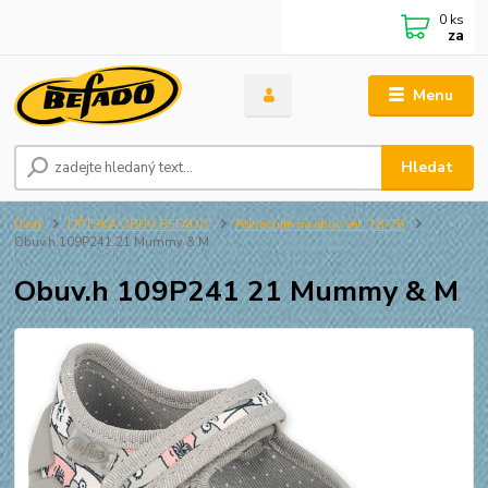
0
ks
za
Menu
Hledat
Úvod
DĚTSKÁ OBUV BEFADO
Pokračujte na obuv vel. 18-26
Obuv.h 109P241 21 Mummy & M
Obuv.h 109P241 21 Mummy & M