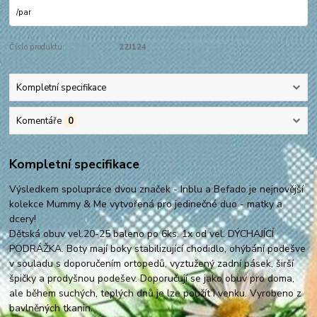
/
par
Číslo produktu:
22J124
Kompletní specifikace
Komentáře
0
Kompletní specifikace
Výsledkem spolupráce dvou značek - Inblu a Befado je nejnovější
kolekce Mummy & Me vytvořená pro jedinečné duo - matky a
dcery!
Dětská obuv vel.20-25 baleno po 6ks. 1x od vel. DÝCHAJÍCÍ
PODRÁŽKA. Boty mají boky stabilizující chodidlo, ohýbání podešve
v souladu s doporučením ortopedů, vyztužený zadní pásek, širší
špičky a prodyšnou podešev. Doporučují se jako obuv pro doma,
ale během suchých, teplých dnů je lze použít i venku. Vyrobeno z
bavlněných tkanin.