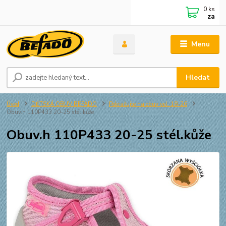
0
ks
za
Menu
Hledat
Úvod
DĚTSKÁ OBUV BEFADO
Pokračujte na obuv vel. 18-26
Obuv.h 110P433 20-25 stél.kůže
Obuv.h 110P433 20-25 stél.kůže