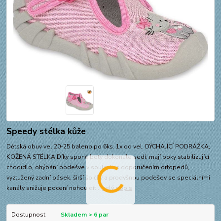
Speedy stélka kůže
Dětská obuv vel.20-25 baleno po 6ks. 1x od vel. DÝCHAJÍCÍ PODRÁŽKA,
KOŽENÁ STÉLKA Díky sponě boty dokonale sedí, mají boky stabilizující
chodidlo, ohýbání podešve v souladu s doporučením ortopedů,
vyztužený zadní pásek, širší špičky a prodyšnou podešev se speciálními
kanály snižuje pocení nohou dít...
celý popis
Dostupnost
Skladem > 6 par