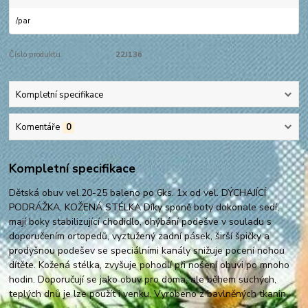
/
par
Číslo produktu:
22J136
Kompletní specifikace
Komentáře
0
Kompletní specifikace
Dětská obuv vel.20-25 baleno po 6ks. 1x od vel. DÝCHAJÍCÍ
PODRÁŽKA, KOŽENÁ STÉLKA Díky sponě boty dokonale sedí,
mají boky stabilizující chodidlo, ohýbání podešve v souladu s
doporučením ortopedů, vyztužený zadní pásek, širší špičky a
prodyšnou podešev se speciálními kanály snižuje pocení nohou
dítěte. Kožená stélka, zvyšuje pohodlí při nošení obuvi po mnoho
hodin. Doporučují se jako obuv pro doma, ale během suchých,
teplých dnů je lze použít i venku. Vyrobeno z bavlněných tkanin.