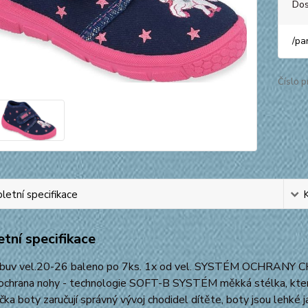
Dos
/
pa
Číslo p
etní specifikace
tní specifikace
buv vel.20-26 baleno po 7ks. 1x od vel. SYSTÉM OCHRANY
ochrana nohy - technologie SOFT-B SYSTÉM měkká stélka, která 
ička boty zaručují správný vývoj chodidel dítěte, boty jsou lehké