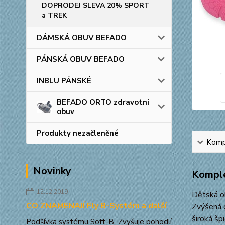
DOPRODEJ SLEVA 20% SPORT
a TREK
DÁMSKÁ OBUV BEFADO
PÁNSKÁ OBUV BEFADO
INBLU PÁNSKÉ
BEFADO ORTO zdravotní
obuv
Produkty nezačleněné
Kompl
Novinky
Komple
12.12.2019
Dětská o
CO ZNAMENAJÍ Fly B-Systém a další
Zvýšená 
široká šp
Podšívka systému Soft-B Zvyšuje pohodlí