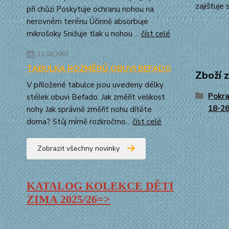
zajišťuje
při chůzi Poskytuje ochranu nohou na
nerovném terénu Účinně absorbuje
mikrošoky Snižuje tlak u nohou ...
číst celé
13.08.2007
TABULKA ROZMĚRŮ OBUVI BEFADO
Zboží 
V přiložené tabulce jsou uvedeny délky
Pokra
stélek obuvi Befado. Jak změřit velikost
18-2
nohy Jak správně změřit nohu dítěte
doma? Stůj mírně rozkročmo...
číst celé
Zobrazit všechny novinky
KATALOG KOLEKCE DĚTI
ZIMA
2025/26=>