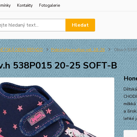
dmínky
Kontakty
Fotogalerie
Hledat
DĚTSKÁ OBUV BEFADO
Pokračujte na obuv vel. 18-26
Obuv.h 538
v.h 538P015 20-25 SOFT-B
Hone
Dětská
CHODI
měkká 
a širok
lehké 