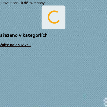
 správné ohnutí dětské nohy.
zařazeno v kategoriích
čujte na obuv vel.
6