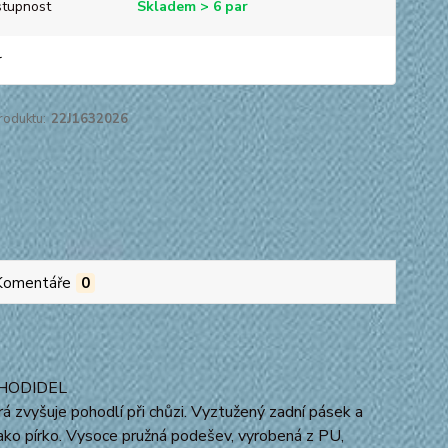
tupnost
Skladem > 6 par
r
roduktu:
22J1632026
Komentáře
0
 CHODIDEL
zvyšuje pohodlí při chůzi. Vyztužený zadní pásek a
 jako pírko. Vysoce pružná podešev, vyrobená z PU,