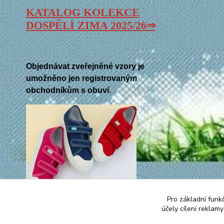
KATALOG KOLEKCE
DOSPĚLÍ ZIMA 2025/26⇒
Objednávat zveřejněné vzory je
umožněno jen registrovaným
obchodníkům s obuví
.
Pro základní funk
účely cílení reklam