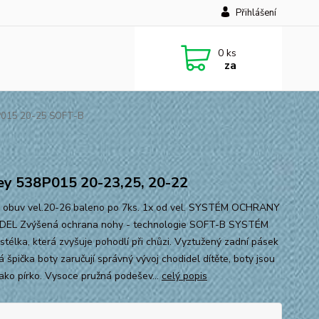
Přihlášení
0
ks
za
P015 20-25 SOFT-B
y 538P015 20-23,25, 20-22
 obuv vel.20-26 baleno po 7ks. 1x od vel. SYSTÉM OCHRANY
DEL Zvýšená ochrana nohy - technologie SOFT-B SYSTÉM
stélka, která zvyšuje pohodlí při chůzi. Vyztužený zadní pásek
á špička boty zaručují správný vývoj chodidel dítěte, boty jsou
jako pírko. Vysoce pružná podešev...
celý popis