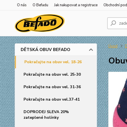
O nás
O Befadu
Jak nakupovat a registrace
Obchodní po
Úvod
DĚTSKÁ OBUV BEFADO
Obu
Pokračujte na obuv vel. 18-26
Pokračujte na obuv vel. 25-30
Pokračujte na obuv vel. 31-36
Pokračujte na obuv vel.37-41
DOPRODEJ SLEVA 20%
zateplené holínky