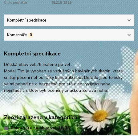
Číslo produktu:
5L215 2529
Kompletní specifikace
Komentáře
0
Kompletní specifikace
Dětská obuv vel.25. baleno po vel..
Model Tim je vyroben ze vzdušných bavlněných tkanin, které
snižují pocení nohou. Díky konstrukci bot Befado jsou tenisky
velmi pohodlné a bezpečné pro stále se vyvíjející nohy
nejmladších. Boty byli oceněny značkou Zdravá noha.
Zboží zařazeno v kategoriích
Pokračujte na obuv vel. 18-26
Pokračujte na obuv vel. 25-30