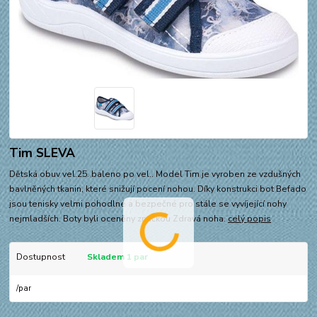
Tim SLEVA
Dětská obuv vel.25. baleno po vel.. Model Tim je vyroben ze vzdušných
bavlněných tkanin, které snižují pocení nohou. Díky konstrukci bot Befado
jsou tenisky velmi pohodlné a bezpečné pro stále se vyvíjející nohy
nejmladších. Boty byli oceněny značkou Zdravá noha.
celý popis
Dostupnost
Skladem 1 par
/
par