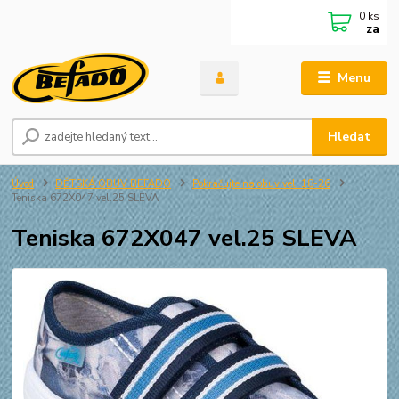
0
ks
za
Menu
Hledat
Úvod
DĚTSKÁ OBUV BEFADO
Pokračujte na obuv vel. 18-26
Teniska 672X047 vel.25 SLEVA
Teniska 672X047 vel.25 SLEVA