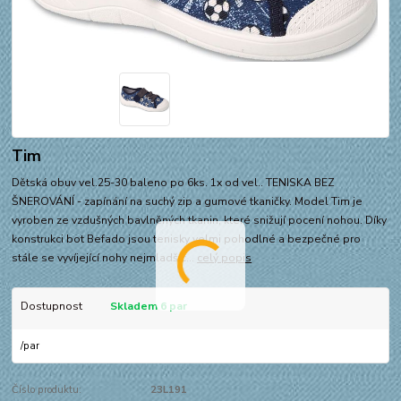
Tim
Dětská obuv vel.25-30 baleno po 6ks. 1x od vel.. TENISKA BEZ
ŠNEROVÁNÍ - zapínání na suchý zip a gumové tkaničky. Model Tim je
vyroben ze vzdušných bavlněných tkanin, které snižují pocení nohou. Díky
konstrukci bot Befado jsou tenisky velmi pohodlné a bezpečné pro
stále se vyvíjející nohy nejmladšíc...
celý popis
Dostupnost
Skladem 6 par
/
par
Číslo produktu:
23L191