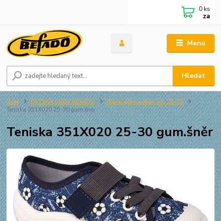
0
ks
za
Menu
Hledat
Úvod
DĚTSKÁ OBUV BEFADO
Pokračujte na obuv vel. 25-30
Teniska 351X020 25-30 gum.šněr
Teniska 351X020 25-30 gum.šněr