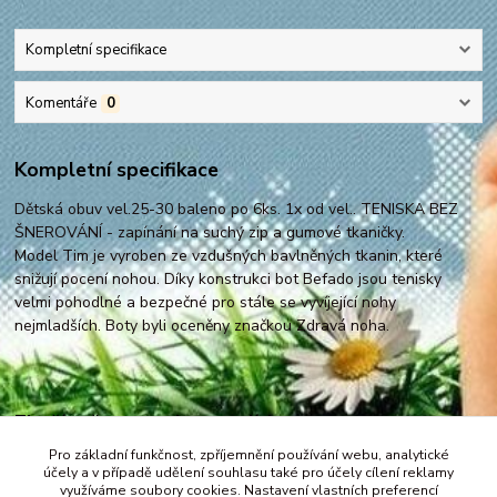
Kompletní specifikace
Komentáře
0
Kompletní specifikace
Dětská obuv vel.25-30 baleno po 6ks. 1x od vel.. TENISKA BEZ
ŠNEROVÁNÍ - zapínání na suchý zip a gumové tkaničky.
Model Tim je vyroben ze vzdušných bavlněných tkanin, které
snižují pocení nohou. Díky konstrukci bot Befado jsou tenisky
velmi pohodlné a bezpečné pro stále se vyvíjející nohy
nejmladších. Boty byli oceněny značkou Zdravá noha.
Zboží zařazeno v kategoriích
Pro základní funkčnost, zpříjemnění používání webu, analytické
Pokračujte na obuv vel. 25-30
účely a v případě udělení souhlasu také pro účely cílení reklamy
využíváme soubory cookies. Nastavení vlastních preferencí