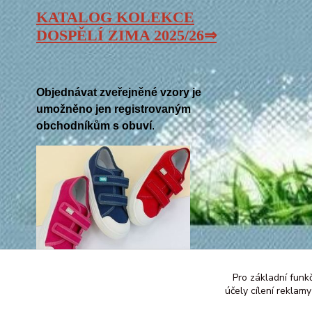
KATALOG KOLEKCE
DOSPĚLÍ ZIMA 2025/26⇒
Objednávat zveřejněné vzory je
umožněno jen registrovaným
obchodníkům s obuví
.
Pro základní funk
účely cílení reklam