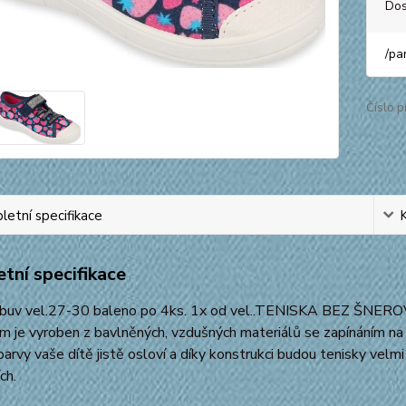
Dos
/
pa
Číslo p
etní specifikace
tní specifikace
buv vel.27-30 baleno po 4ks. 1x od vel..TENISKA BEZ ŠNEROVÁN
 je vyroben z bavlněných, vzdušných materiálů se zapínáním na 
barvy vaše dítě jistě osloví a díky konstrukci budou tenisky velm
ch.