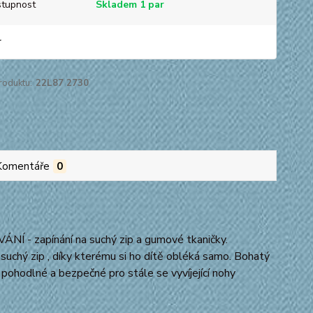
tupnost
Skladem 1 par
r
roduktu:
22L87 2730
Komentáře
0
Í - zapínání na suchý zip a gumové tkaničky.
suchý zip , díky kterému si ho dítě obléká samo. Bohatý
i pohodlné a bezpečné pro stále se vyvíjející nohy