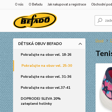
O nás
O Befadu
Jak nakupovat a registrace
Obchodní po
Úvod
DĚTSKÁ OBUV BEFADO
Teni
Pokračujte na obuv vel. 18-26
Pokračujte na obuv vel. 25-30
Pokračujte na obuv vel. 31-36
Pokračujte na obuv vel.37-41
DOPRODEJ SLEVA 20%
zateplené holínky