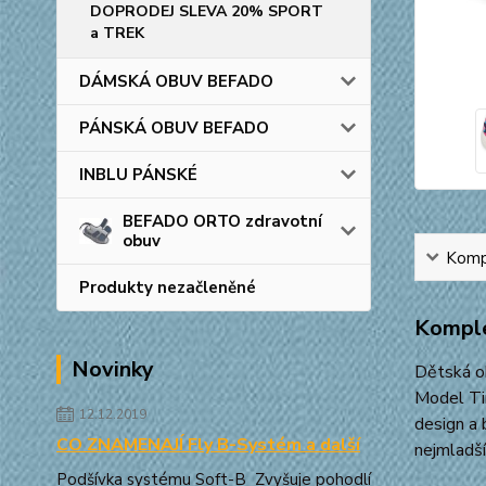
DOPRODEJ SLEVA 20% SPORT
a TREK
DÁMSKÁ OBUV BEFADO
PÁNSKÁ OBUV BEFADO
INBLU PÁNSKÉ
BEFADO ORTO zdravotní
obuv
Kompl
Produkty nezačleněné
Komple
Novinky
Dětská o
Model Tim
12.12.2019
design a 
CO ZNAMENAJÍ Fly B-Systém a další
nejmladší
Podšívka systému Soft-B Zvyšuje pohodlí