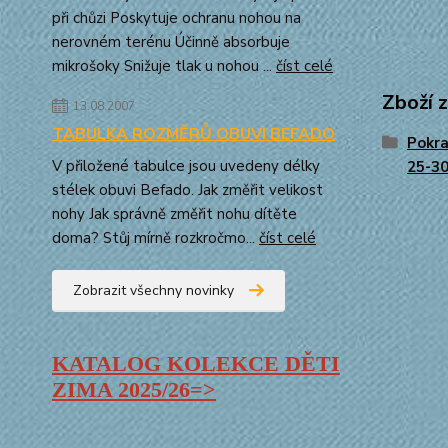
při chůzi Poskytuje ochranu nohou na
nerovném terénu Účinně absorbuje
mikrošoky Snižuje tlak u nohou ...
číst celé
Zboží 
13.08.2007
TABULKA ROZMĚRŮ OBUVI BEFADO
Pokra
V přiložené tabulce jsou uvedeny délky
25-3
stélek obuvi Befado. Jak změřit velikost
nohy Jak správně změřit nohu dítěte
doma? Stůj mírně rozkročmo...
číst celé
Zobrazit všechny novinky
KATALOG KOLEKCE DĚTI
ZIMA
2025/26=>