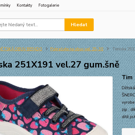
dmínky
Kontakty
Fotogalerie
Hledat
DĚTSKÁ OBUV BEFADO
Pokračujte na obuv vel. 25-30
Teniska 251
ska 251X191 vel.27 gum.šně
Tim
Dětská
ŠNEROV
vyrobe
zip , 
dítě ji