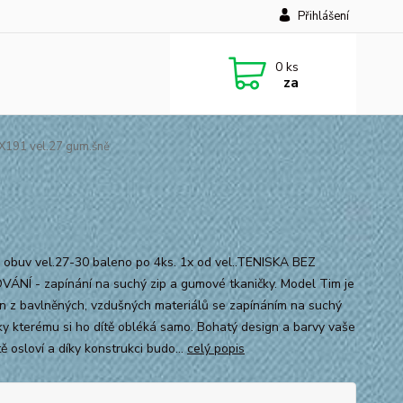
Přihlášení
0
ks
za
X191 vel.27 gum.šně
 obuv vel.27-30 baleno po 4ks. 1x od vel..TENISKA BEZ
ÁNÍ - zapínání na suchý zip a gumové tkaničky. Model Tim je
n z bavlněných, vzdušných materiálů se zapínáním na suchý
díky kterému si ho dítě obléká samo. Bohatý design a barvy vaše
stě osloví a díky konstrukci budo...
celý popis