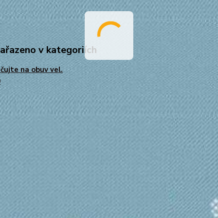
zařazeno v kategoriích
čujte na obuv vel.
0