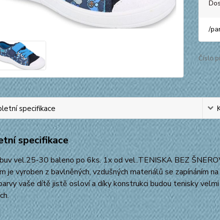
Dos
/
pa
Číslo p
etní specifikace
tní specifikace
buv vel.25-30 baleno po 6ks. 1x od vel..TENISKA BEZ ŠNEROVÁN
 je vyroben z bavlněných, vzdušných materiálů se zapínáním na 
barvy vaše dítě jistě osloví a díky konstrukci budou tenisky velm
ch.