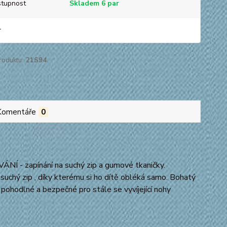
tupnost
Skladem 6 par
r
roduktu:
21S94
Komentáře
0
Í - zapínání na suchý zip a gumové tkaničky.
suchý zip , díky kterému si ho dítě obléká samo. Bohatý
i pohodlné a bezpečné pro stále se vyvíjející nohy