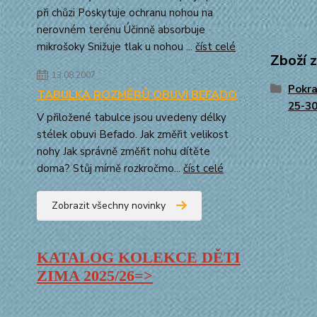
při chůzi Poskytuje ochranu nohou na
nerovném terénu Účinně absorbuje
mikrošoky Snižuje tlak u nohou ...
číst celé
Zboží 
13.08.2007
Pokra
TABULKA ROZMĚRŮ OBUVI BEFADO
25-3
V přiložené tabulce jsou uvedeny délky
stélek obuvi Befado. Jak změřit velikost
nohy Jak správně změřit nohu dítěte
doma? Stůj mírně rozkročmo...
číst celé
Zobrazit všechny novinky
KATALOG KOLEKCE DĚTI
ZIMA
2025/26=>