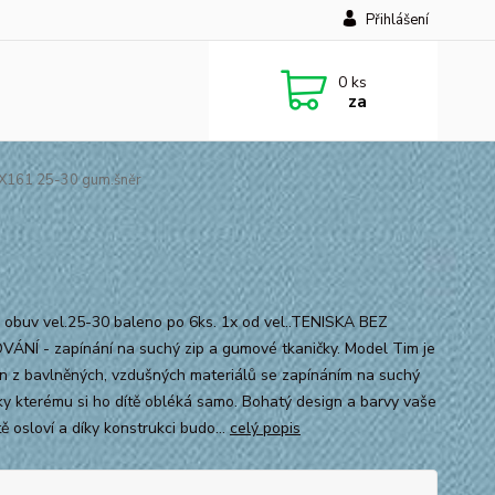
Přihlášení
0
ks
za
X161 25-30 gum.šněr
 obuv vel.25-30 baleno po 6ks. 1x od vel..TENISKA BEZ
ÁNÍ - zapínání na suchý zip a gumové tkaničky. Model Tim je
n z bavlněných, vzdušných materiálů se zapínáním na suchý
díky kterému si ho dítě obléká samo. Bohatý design a barvy vaše
stě osloví a díky konstrukci budo...
celý popis