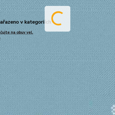
zařazeno v kategoriích
čujte na obuv vel.
0