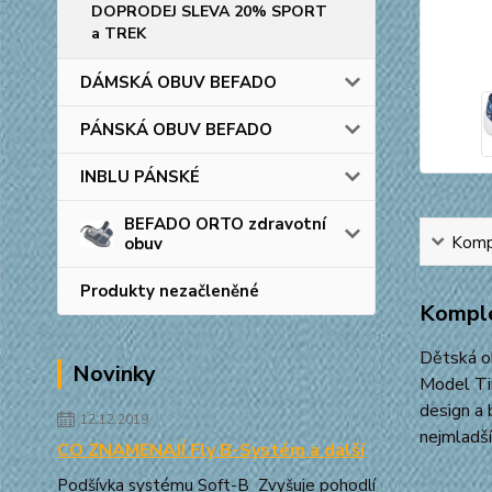
DOPRODEJ SLEVA 20% SPORT
a TREK
DÁMSKÁ OBUV BEFADO
PÁNSKÁ OBUV BEFADO
INBLU PÁNSKÉ
BEFADO ORTO zdravotní
Kompl
obuv
Produkty nezačleněné
Komple
Dětská o
Novinky
Model Tim
design a 
12.12.2019
nejmladší
CO ZNAMENAJÍ Fly B-Systém a další
Podšívka systému Soft-B Zvyšuje pohodlí