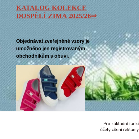
KATALOG KOLEKCE
DOSPĚLÍ ZIMA 2025/26⇒
Objednávat zveřejněné vzory je
umožněno jen registrovaným
obchodníkům s obuví
.
Pro základní funk
účely cílení reklam