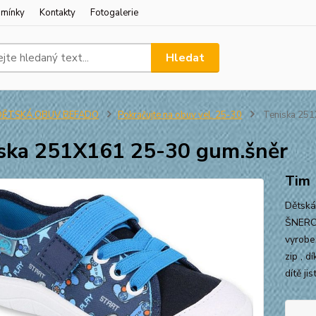
dmínky
Kontakty
Fotogalerie
Hledat
DĚTSKÁ OBUV BEFADO
Pokračujte na obuv vel. 25-30
Teniska 251
ska 251X161 25-30 gum.šněr
Tim
Dětská
ŠNEROV
vyrobe
zip , 
dítě ji