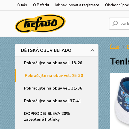
O nás
O Befadu
Jak nakupovat a registrace
Obchodní po
Úvod
DĚTSKÁ OBUV BEFADO
Teni
Pokračujte na obuv vel. 18-26
Pokračujte na obuv vel. 25-30
Pokračujte na obuv vel. 31-36
Pokračujte na obuv vel.37-41
DOPRODEJ SLEVA 20%
zateplené holínky