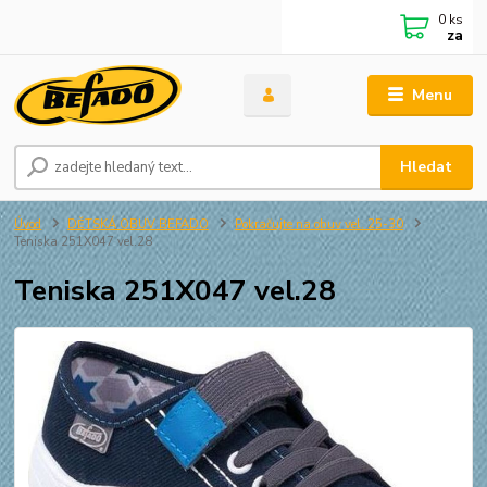
0
ks
za
Menu
Hledat
Úvod
DĚTSKÁ OBUV BEFADO
Pokračujte na obuv vel. 25-30
Teniska 251X047 vel.28
Teniska 251X047 vel.28