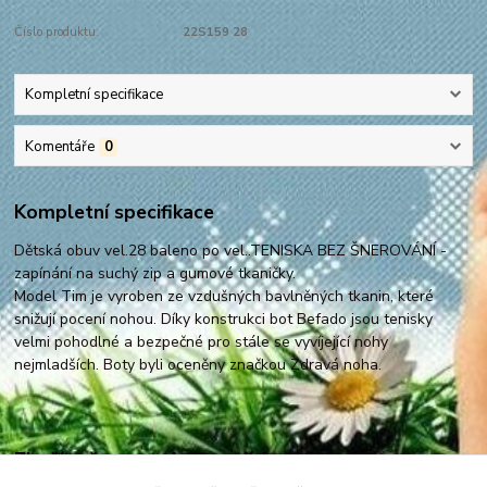
Číslo produktu:
22S159 28
Kompletní specifikace
Komentáře
0
Kompletní specifikace
Dětská obuv vel.28 baleno po vel..TENISKA BEZ ŠNEROVÁNÍ -
zapínání na suchý zip a gumové tkaničky.
Model Tim je vyroben ze vzdušných bavlněných tkanin, které
snižují pocení nohou. Díky konstrukci bot Befado jsou tenisky
velmi pohodlné a bezpečné pro stále se vyvíjející nohy
nejmladších. Boty byli oceněny značkou Zdravá noha.
Zboží zařazeno v kategoriích