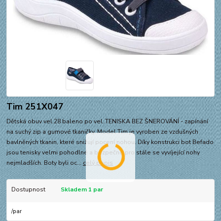
Tim 251X047
Dětská obuv vel.28 baleno po vel..TENISKA BEZ ŠNEROVÁNÍ - zapínání
na suchý zip a gumové tkaničky. Model Tim je vyroben ze vzdušných
bavlněných tkanin, které snižují pocení nohou. Díky konstrukci bot Befado
jsou tenisky velmi pohodlné a bezpečné pro stále se vyvíjející nohy
nejmladších. Boty byli oc...
celý popis
Dostupnost
Skladem 1 par
/
par