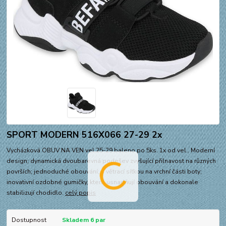
SPORT MODERN 516X066 27-29 2x
Vycházková OBUV NA VEN vel.25-29 baleno po 5ks. 1x od vel.. Moderní
design; dynamická dvoubarevná podešev zvyšující přilnavost na různých
površích; jednoduché obouvání; s větrací síťkou na vrchní části boty;
inovativní ozdobné gumičky, které usnadňují obouvání a dokonale
stabilizují chodidlo.
celý popis
Dostupnost
Skladem 6 par