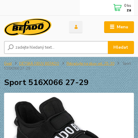
0
ks
za
Menu
Hledat
Úvod
DĚTSKÁ OBUV BEFADO
Pokračujte na obuv vel. 25-30
Sport
516X066 27-29
Sport 516X066 27-29