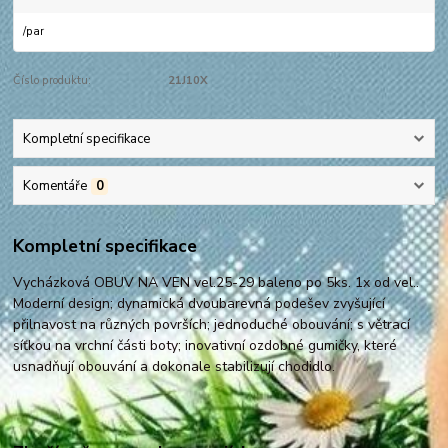
/
par
Číslo produktu:
21J10X
Kompletní specifikace
Komentáře
0
Kompletní specifikace
Vycházková OBUV NA VEN vel.25-29 baleno po 5ks. 1x od vel..
Moderní design; dynamická dvoubarevná podešev zvyšující
přilnavost na různých površích; jednoduché obouvání; s větrací
síťkou na vrchní části boty; inovativní ozdobné gumičky, které
usnadňují obouvání a dokonale stabilizují chodidlo.