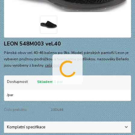
LEON 548M003 vel.40
Pánská obuv vel.40-46 baleno po 9ks. Model pánských pantoflí Leon je
vybaven pružnou podrážkou a tvarovanou podšívkou, nazouváky Befado
jsou vyrobeny z bavlny.
celý popis
Dostupnost
Skladem 1 par
/
par
Číslo produktu:
23DL66
Kompletní specifikace