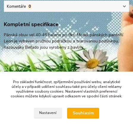
Komentáře
0
Kompletní specifikace
Pánská obuv vel.40-46 baleno po 9ks. Model pánských pantoflí
Leon je vybaven pružnou podrážkou a tvarovanou podšívkou,
nazouváky Befado jsou vyrobeny z bavlny.
Zboží zařazeno v kategoriích
Pro základní funkčnost, zpříjemnění používání webu, analytické
Pokračujte na pánské pantofle
účely a v případě udělení souhlasu také pro účely cílení reklamy
využíváme soubory cookies. Nastavení vlastních preferencí
cookies můžete kdykoli upravit odkazem ve spodní části stránek.
Můžete nás také sledovat na facebooku -
Souhlasím
Nastavení
https://www.facebook.com/Befado-Rap-311351682328167/
Vytvořeno na
Eshop-rychle.cz