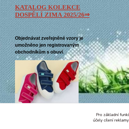
KATALOG KOLEKCE
DOSPĚLÍ ZIMA 2025/26⇒
Objednávat zveřejněné vzory je
umožněno jen registrovaným
obchodníkům s obuví
.
Pro základní funk
účely cílení reklam