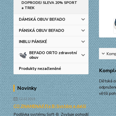
DOPRODEJ SLEVA 20% SPORT
a TREK
DÁMSKÁ OBUV BEFADO
PÁNSKÁ OBUV BEFADO
INBLU PÁNSKÉ
BEFADO ORTO zdravotní
Kompl
obuv
Produkty nezačleněné
Komple
Dětská ob
odpružení
Novinky
větší poh
12.12.2019
CO ZNAMENAJÍ Fly B-Systém a další
Podšívka systému Soft-B Zvyšuje pohodlí