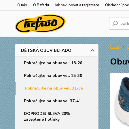
O nás
O Befadu
Jak nakupovat a registrace
Obchodní po
Úvod
DĚTSKÁ OBUV BEFADO
Obuv
Pokračujte na obuv vel. 18-26
Pokračujte na obuv vel. 25-30
Pokračujte na obuv vel. 31-36
Pokračujte na obuv vel.37-41
DOPRODEJ SLEVA 20%
zateplené holínky