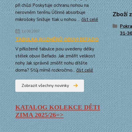
při chůzi Poskytuje ochranu nohou na
nerovném terénu Účinně absorbuje
Zboží 
mikrošoky Snižuje tlak u nohou ...
číst celé
Pokra
13.08.2007
31-3
TABULKA ROZMĚRŮ OBUVI BEFADO
V přiložené tabulce jsou uvedeny délky
stélek obuvi Befado. Jak změřit velikost
nohy Jak správně změřit nohu dítěte
doma? Stůj mírně rozkročmo...
číst celé
Zobrazit všechny novinky
KATALOG KOLEKCE DĚTI
ZIMA
2025/26=>