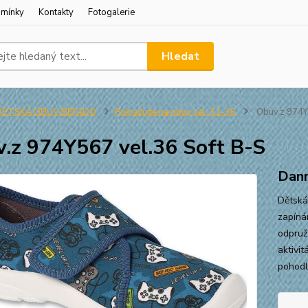
dmínky
Kontakty
Fotogalerie
Hledat
DĚTSKÁ OBUV BEFADO
Pokračujte na obuv vel. 31-36
Obuv.z 974Y5
.z 974Y567 vel.36 Soft B-S
Dann
Dětská
zapínán
odpruž
aktivi
pohodl