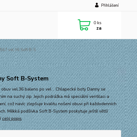
Přihlášení
0
ks
za
67 vel.36 Soft B-S
y Soft B-System
 obuv vel.36 baleno po vel .. Chlapecké boty Danny se
ím na suchý zip. Jejich podrážka má speciální ventilaci a
ení, což navíc zlepšuje kvalitu nošení obuvi při každodenních
tách. Měkká podšívka Soft B-System poskytuje ještě větší
í
celý popis