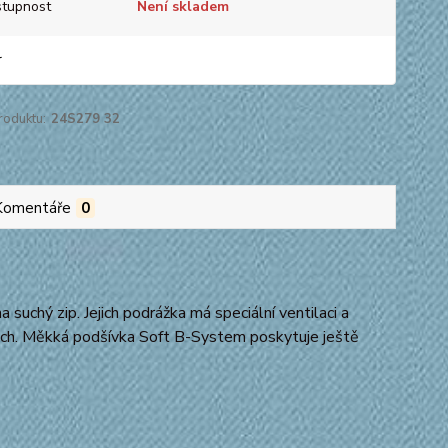
tupnost
Není skladem
r
roduktu:
24S279 32
Komentáře
0
suchý zip. Jejich podrážka má speciální ventilaci a
itách. Měkká podšívka Soft B-System poskytuje ještě