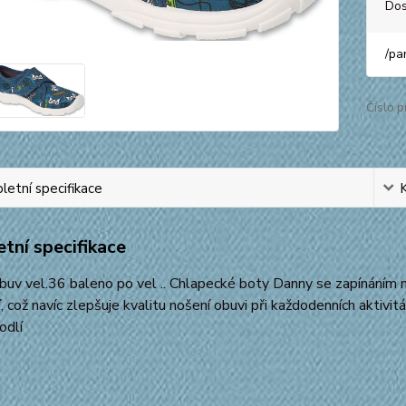
Dos
/
pa
Číslo p
etní specifikace
tní specifikace
uv vel.36 baleno po vel .. Chlapecké boty Danny se zapínáním na 
, což navíc zlepšuje kvalitu nošení obuvi při každodenních aktiv
odlí