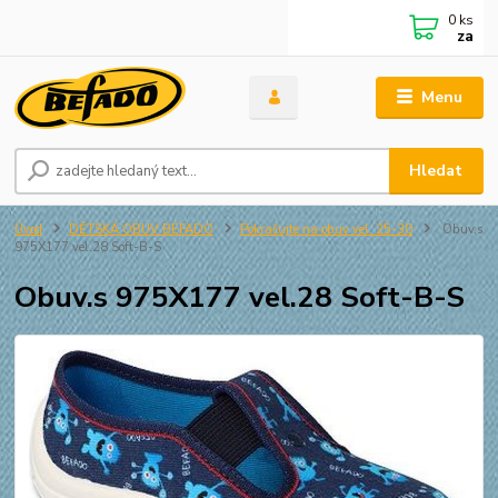
0
ks
za
Menu
Hledat
Úvod
DĚTSKÁ OBUV BEFADO
Pokračujte na obuv vel. 25-30
Obuv.s
975X177 vel.28 Soft-B-S
Obuv.s 975X177 vel.28 Soft-B-S