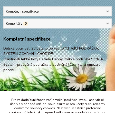
Kompletní specifikace
Komentáře
0
Kompletní specifikace
Dětská obuv vel. 28 baleno po vel., DÝCHAJÍCÍ PODRÁŽKA,
SYSTÉM OCHRANY CHODIDEL
Vlastnosti lehké boty Befado Danny: měkká podšívka Soft-B-
System, prodyšná podrážka a bavlněná látka která omezuje
pocení.
Zboží zařazeno v kategoriích
Pro základní funkčnost, zpříjemnění používání webu, analytické
Pokračujte na obuv vel. 25-30
účely a v případě udělení souhlasu také pro účely cílení reklamy
využíváme soubory cookies. Nastavení vlastních preferencí
cookies můžete kdykoli upravit odkazem ve spodní části stránek.