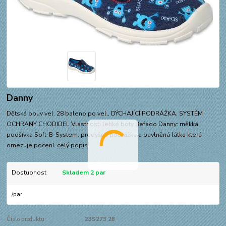
Danny
Dětská obuv vel. 28 baleno po vel., DÝCHAJÍCÍ PODRÁŽKA, SYSTÉM
OCHRANY CHODIDEL Vlastnosti lehké boty Befado Danny: měkká
podšívka Soft-B-System, prodyšná podrážka a bavlněná látka která
omezuje pocení.
celý popis
Dostupnost
Skladem 2 par
/
par
Číslo produktu:
23S273 28