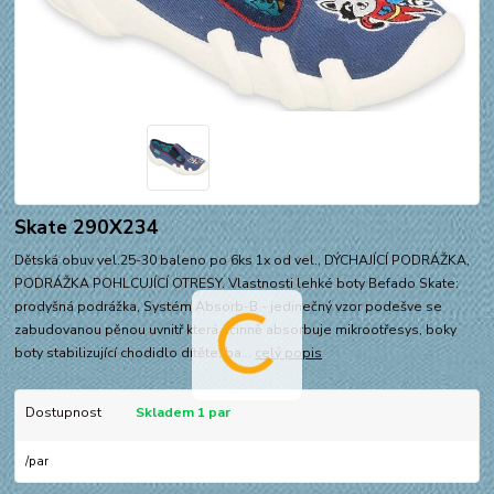
Skate 290X234
Dětská obuv vel.25-30 baleno po 6ks 1x od vel., DÝCHAJÍCÍ PODRÁŽKA,
PODRÁŽKA POHLCUJÍCÍ OTRESY. Vlastnosti lehké boty Befado Skate:
prodyšná podrážka, Systém Absorb-B - jedinečný vzor podešve se
zabudovanou pěnou uvnitř která účinně absorbuje mikrootřesys, boky
boty stabilizující chodidlo dítěte, ba...
celý popis
Dostupnost
Skladem 1 par
/
par