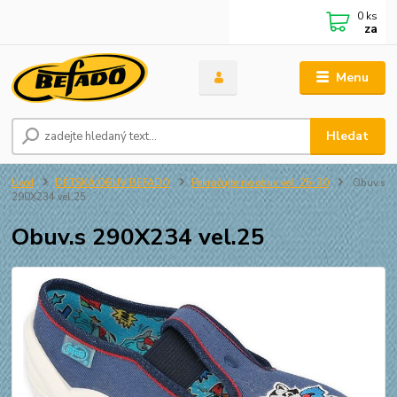
0
ks
za
Menu
Hledat
Úvod
DĚTSKÁ OBUV BEFADO
Pokračujte na obuv vel. 25-30
Obuv.s
290X234 vel.25
Obuv.s 290X234 vel.25