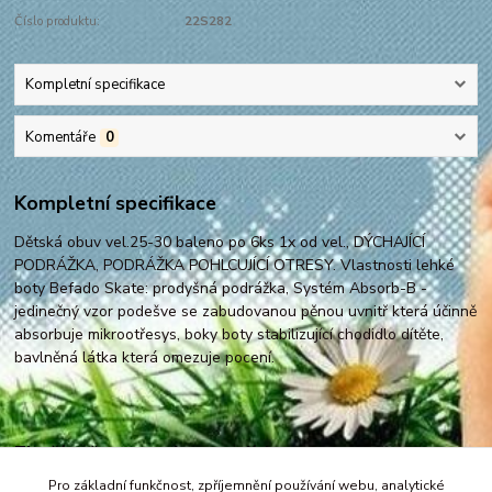
Číslo produktu:
22S282
Kompletní specifikace
Komentáře
0
Kompletní specifikace
Dětská obuv vel.25-30 baleno po 6ks 1x od vel., DÝCHAJÍCÍ
PODRÁŽKA, PODRÁŽKA POHLCUJÍCÍ OTRESY. Vlastnosti lehké
boty Befado Skate: prodyšná podrážka, Systém Absorb-B -
jedinečný vzor podešve se zabudovanou pěnou uvnitř která účinně
absorbuje mikrootřesys, boky boty stabilizující chodidlo dítěte,
bavlněná látka která omezuje pocení.
Zboží zařazeno v kategoriích
Pro základní funkčnost, zpříjemnění používání webu, analytické
Pokračujte na obuv vel. 25-30