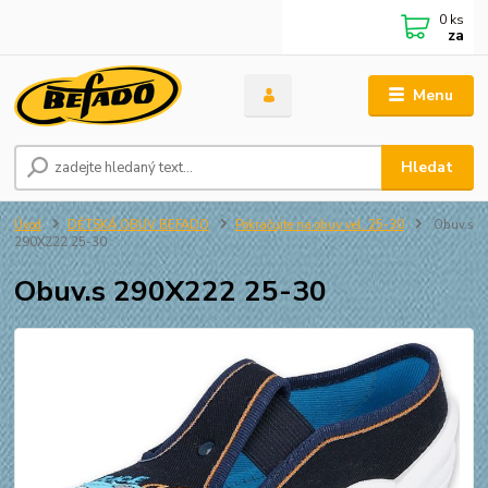
0
ks
za
Menu
Hledat
Úvod
DĚTSKÁ OBUV BEFADO
Pokračujte na obuv vel. 25-30
Obuv.s
290X222 25-30
Obuv.s 290X222 25-30