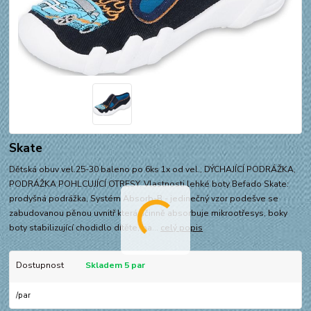
Skate
Dětská obuv vel.25-30 baleno po 6ks 1x od vel., DÝCHAJÍCÍ PODRÁŽKA,
PODRÁŽKA POHLCUJÍCÍ OTRESY. Vlastnosti lehké boty Befado Skate:
prodyšná podrážka, Systém Absorb-B - jedinečný vzor podešve se
zabudovanou pěnou uvnitř která účinně absorbuje mikrootřesys, boky
boty stabilizující chodidlo dítěte, ba...
celý popis
Dostupnost
Skladem 5 par
/
par