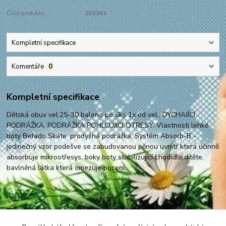
Číslo produktu:
21S342
Kompletní specifikace
Komentáře
0
Kompletní specifikace
Dětská obuv vel.25-30 baleno po 6ks 1x od vel., DÝCHAJÍCÍ
PODRÁŽKA, PODRÁŽKA POHLCUJÍCÍ OTRESY. Vlastnosti lehké
boty Befado Skate: prodyšná podrážka, Systém Absorb-B -
jedinečný vzor podešve se zabudovanou pěnou uvnitř která účinně
absorbuje mikrootřesys, boky boty stabilizující chodidlo dítěte,
bavlněná látka která omezuje pocení.
Zboží zařazeno v kategoriích