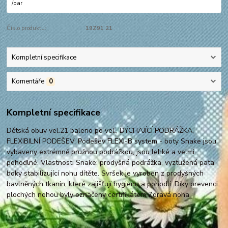
/
par
Číslo produktu:
19Z91 21
Kompletní specifikace
Komentáře
0
Kompletní specifikace
Dětská obuv vel.21 baleno po vel., DÝCHAJÍCÍ PODRÁŽKA,
FLEXIBILNÍ PODEŠEV. Podešev FLEXI-B system - boty Snake jsou
vybaveny extrémně pružnou podrážkou, jsou lehké a velmi
pohodlné. Vlastnosti Snake: prodyšná podrážka, vyztužená pata,
boky stabilizující nohu dítěte. Svršek je vyroben z prodyšných
bavlněných tkanin, které zajišťují hygienu a pohodlí. Díky prevenci
plochých nohou byly označeny certifikátem Zdravá noha.