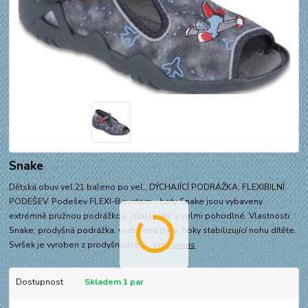
Snake
Dětská obuv vel.21 baleno po vel., DÝCHAJÍCÍ PODRÁŽKA, FLEXIBILNÍ
PODEŠEV. Podešev FLEXI-B system - boty Snake jsou vybaveny
extrémně pružnou podrážkou, jsou lehké a velmi pohodlné. Vlastnosti
Snake: prodyšná podrážka, vyztužená pata, boky stabilizující nohu dítěte.
Svršek je vyroben z prodyšných ba...
celý popis
Dostupnost
Skladem 1 par