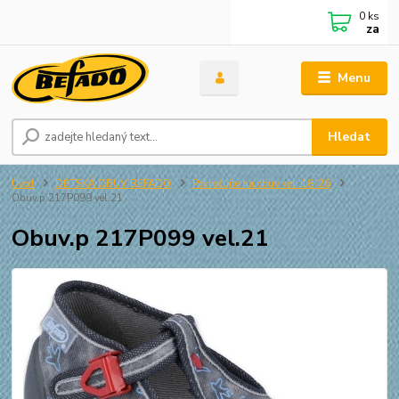
0
ks
za
Menu
Hledat
Úvod
DĚTSKÁ OBUV BEFADO
Pokračujte na obuv vel. 18-26
Obuv.p 217P099 vel.21
Obuv.p 217P099 vel.21