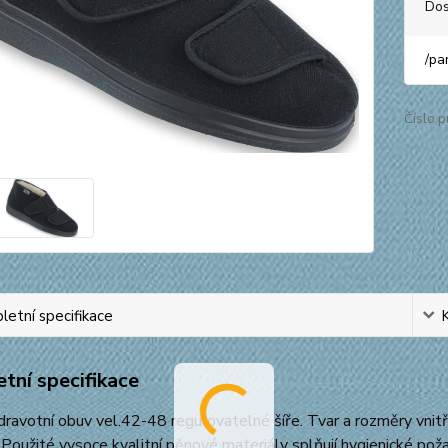
Dos
/
pa
Číslo p
etní specifikace
tní specifikace
dravotní obuv vel.42-48 regulovatelné šíře. Tvar a rozměry vn
í. Použité vysoce kvalitní pěnové materiály splňují hygienické po