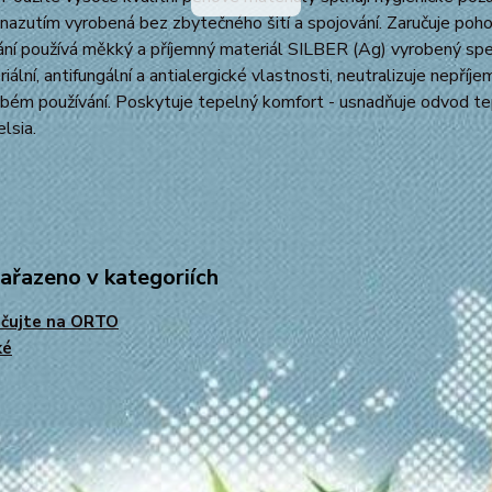
azutím vyrobená bez zbytečného šití a spojování. Zaručuje poh
ní používá měkký a příjemný materiál SILBER (Ag) vyrobený speci
riální, antifungální a antialergické vlastnosti, neutralizuje nepří
ém používání. Poskytuje tepelný komfort - usnadňuje odvod tep
lsia.
zařazeno v kategoriích
ačujte na ORTO
ké