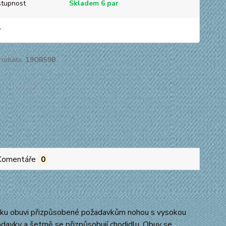
tupnost
Skladem 6 par
r
roduktu:
19OR59B
Komentáře
0
itřku obuvi přizpůsobené požadavkům nohou s vysokou
žadavky a šetrně se přizpůsobují chodidlu. Obuv se