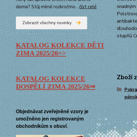
snadným n
doma? Stůj mírně rozkročmo...
číst celé
Polstrová
antibakte
Zobrazit všechny novinky
dlouhodob
stupňů Ce
KATALOG KOLEKCE DĚTI
ZIMA
2025/26=>
Zboží 
KATALOG KOLEKCE
DOSPĚLÍ ZIMA 2025/26⇒
Pokr
páns
Objednávat zveřejněné vzory je
umožněno jen registrovaným
obchodníkům s obuví
.