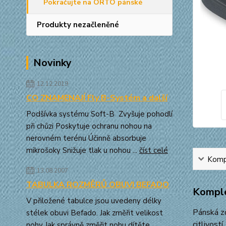
Pokračujte na ORTO pánské
Produkty nezačleněné
Novinky
12.12.2019
CO ZNAMENAJÍ Fly B-Systém a další
Podšívka systému Soft-B Zvyšuje pohodlí
při chůzi Poskytuje ochranu nohou na
nerovném terénu Účinně absorbuje
mikrošoky Snižuje tlak u nohou ...
číst celé
Kompl
13.08.2007
TABULKA ROZMĚRŮ OBUVI BEFADO
Komple
V přiložené tabulce jsou uvedeny délky
Pánská z
stélek obuvi Befado. Jak změřit velikost
citlivost
nohy Jak správně změřit nohu dítěte