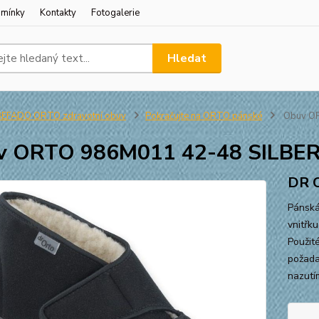
dmínky
Kontakty
Fotogalerie
Hledat
BEFADO ORTO zdravotní obuv
Pokračujte na ORTO pánské
Obuv OR
v ORTO 986M011 42-48 SILBE
DR 
Pánská
vnitřk
Použit
požada
nazutí