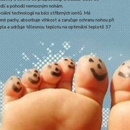
odlí a pohodlí nemocným nohám.
ální technologií na bázi stříbrných iontů. Má
jemné pachy, absorbuje vlhkost a zaručuje ochranu nohou při
la a udržuje tělesnou teplotu na optimální teplotě 37