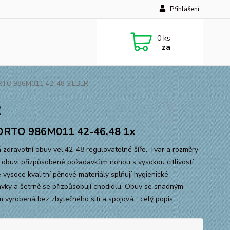
Přihlášení
0
ks
za
TO 986M011 42-48 SILBER
R
ORTO 986M011 42-46,48 1x
 zdravotní obuv vel.42-48 regulovatelné šíře. Tvar a rozměry
u obuvi přizpůsobené požadavkům nohou s vysokou citlivostí.
é vysoce kvalitní pěnové materiály splňují hygienické
vky a šetrně se přizpůsobují chodidlu. Obuv se snadným
m vyrobená bez zbytečného šití a spojová...
celý popis