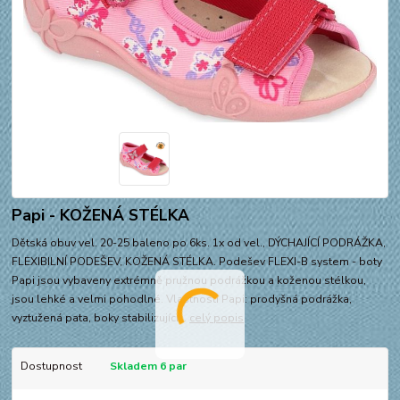
Papi - KOŽENÁ STÉLKA
Dětská obuv vel. 20-25 baleno po 6ks. 1x od vel., DÝCHAJÍCÍ PODRÁŽKA,
FLEXIBILNÍ PODEŠEV, KOŽENÁ STÉLKA. Podešev FLEXI-B system - boty
Papi jsou vybaveny extrémně pružnou podrážkou a koženou stélkou,
jsou lehké a velmi pohodlné. Vlastnosti Papi: prodyšná podrážka,
vyztužená pata, boky stabilizující...
celý popis
Dostupnost
Skladem 6 par