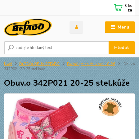
0
ks
za
Menu
Hledat
Úvod
DĚTSKÁ OBUV BEFADO
Pokračujte na obuv vel. 18-26
Obuv.o
342P021 20-25 stel.kůže
Obuv.o 342P021 20-25 stel.kůže