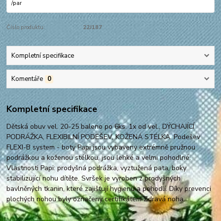
/
par
Číslo produktu:
22J187
Kompletní specifikace
Komentáře
0
Kompletní specifikace
Dětská obuv vel. 20-25 baleno po 6ks. 1x od vel., DÝCHAJÍCÍ
PODRÁŽKA, FLEXIBILNÍ PODEŠEV, KOŽENÁ STÉLKA. Podešev
FLEXI-B system - boty Papi jsou vybaveny extrémně pružnou
podrážkou a koženou stélkou, jsou lehké a velmi pohodlné.
Vlastnosti Papi: prodyšná podrážka, vyztužená pata, boky
stabilizující nohu dítěte. Svršek je vyroben z prodyšných
bavlněných tkanin, které zajišťují hygienu a pohodlí. Díky prevenci
plochých nohou byly označeny certifikátem Zdravá noha.