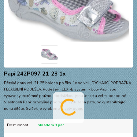
Papi 242P097 21-23 1x
Dětská obuv vel. 21-25 baleno po 5ks. 1x od vel., DÝCHAJÍCÍ PODRÁŽKA,
FLEXIBILNÍ PODEŠEV. Podešev FLEXI-B system - boty Papi jsou
vybaveny extrémně pružnou podrážkou, jsou lehké a velmi pohodlné.
Vlastnosti Papi: prodyšná podrážka, vyztužená pata, boky stabilizující
nohu dítěte. Svršek je vyroben z ...
celý popis
Dostupnost
Skladem 3 par