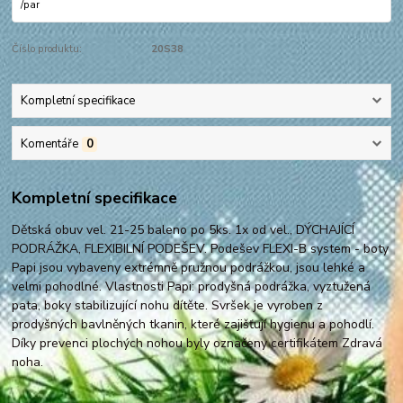
/
par
Číslo produktu:
20S38
Kompletní specifikace
Komentáře
0
Kompletní specifikace
Dětská obuv vel. 21-25 baleno po 5ks. 1x od vel., DÝCHAJÍCÍ
PODRÁŽKA, FLEXIBILNÍ PODEŠEV. Podešev FLEXI-B system - boty
Papi jsou vybaveny extrémně pružnou podrážkou, jsou lehké a
velmi pohodlné. Vlastnosti Papi: prodyšná podrážka, vyztužená
pata, boky stabilizující nohu dítěte. Svršek je vyroben z
prodyšných bavlněných tkanin, které zajišťují hygienu a pohodlí.
Díky prevenci plochých nohou byly označeny certifikátem Zdravá
noha.