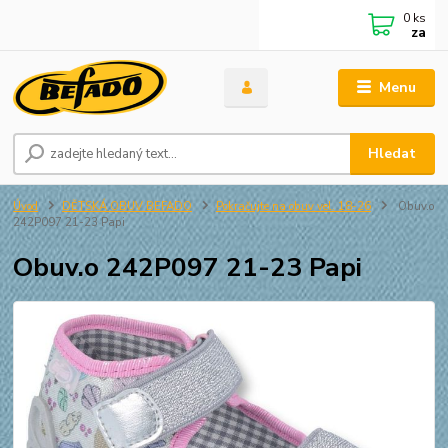
0
ks
za
Menu
Hledat
Úvod
DĚTSKÁ OBUV BEFADO
Pokračujte na obuv vel. 18-26
Obuv.o
242P097 21-23 Papi
Obuv.o 242P097 21-23 Papi