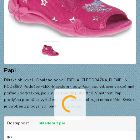
Papi
Dětská obuv vel.18 baleno po vel. DÝCHAJÍCÍ PODRÁŽKA, FLEXIBILNÍ
PODEŠEV. Podešev FLEXI-B system - boty Papi jsou vybaveny extrémně
pružnou podrážkou, jsou lehké a velmi pohodlné. Vlastnosti Papi:
prodyšná podrážka, vyztužená pata, boky stabilizující nohu dítěte. Svršek
je vyroben z prodyšných bavln...
celý popis
Dostupnost
Skladem 3 par
/
par