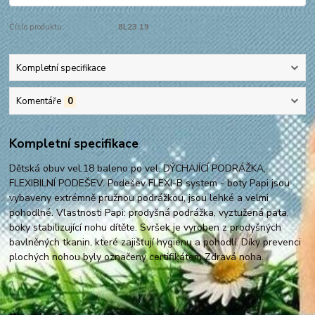
Číslo produktu:
8L23 19
Kompletní specifikace
Komentáře
0
Kompletní specifikace
Dětská obuv vel.18 baleno po vel. DÝCHAJÍCÍ PODRÁŽKA,
FLEXIBILNÍ PODEŠEV. Podešev FLEXI-B system - boty Papi jsou
vybaveny extrémně pružnou podrážkou, jsou lehké a velmi
pohodlné. Vlastnosti Papi: prodyšná podrážka, vyztužená pata,
boky stabilizující nohu dítěte. Svršek je vyroben z prodyšných
bavlněných tkanin, které zajišťují hygienu a pohodlí. Díky prevenci
plochých nohou byly označeny certifikátem Zdravá noha.