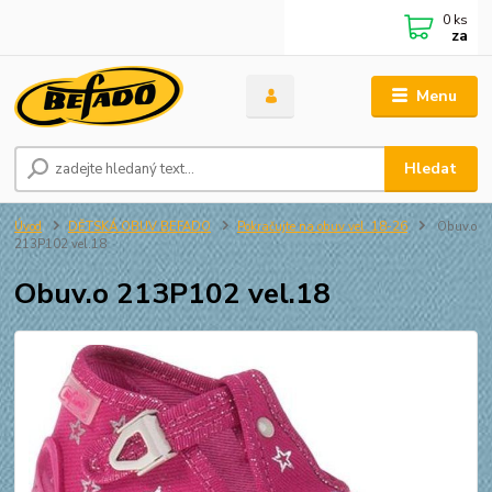
0
ks
za
Menu
Hledat
Úvod
DĚTSKÁ OBUV BEFADO
Pokračujte na obuv vel. 18-26
Obuv.o
213P102 vel.18
Obuv.o 213P102 vel.18