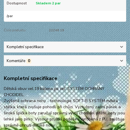
Dostupnost
Skladem 2 par
/
par
Číslo produktu:
22Z48 19
Kompletní specifikace
Komentáře
0
Kompletní specifikace
Dětská obuv vel.19 baleno po vel. SYSTÉM OCHRANY
CHODIDEL.
Zvýšená ochrana nohy - technologie SOFT-B SYSTÉM měkká
stélka, která zvyšuje pohodlí při chůzi. Vyztužený zadní pásek a
široká špička boty zaručují správný vývoj chodidel dítěte, boty jsou
lehké jako pírko. Vysoce pružná podešev, vyrobená z PU, zajišťuje
správné ohnutí dětské nohy.