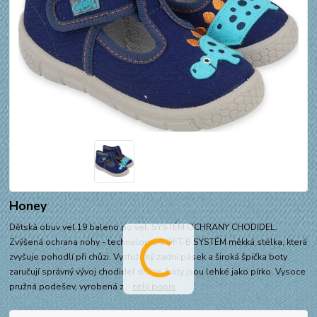
Honey
Dětská obuv vel.19 baleno po vel. SYSTÉM OCHRANY CHODIDEL.
Zvýšená ochrana nohy - technologie SOFT-B SYSTÉM měkká stélka, která
zvyšuje pohodlí při chůzi. Vyztužený zadní pásek a široká špička boty
zaručují správný vývoj chodidel dítěte, boty jsou lehké jako pírko. Vysoce
pružná podešev, vyrobená z...
celý popis