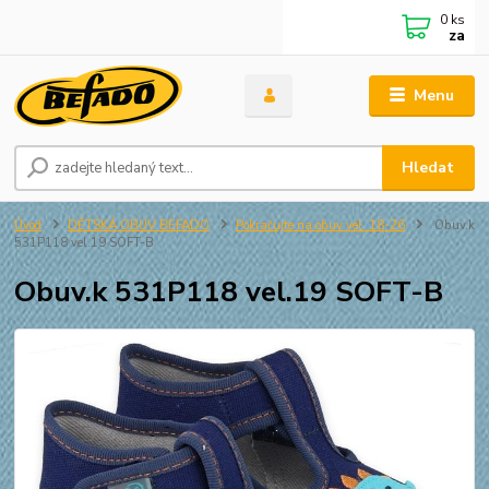
0
ks
za
Menu
Hledat
Úvod
DĚTSKÁ OBUV BEFADO
Pokračujte na obuv vel. 18-26
Obuv.k
531P118 vel.19 SOFT-B
Obuv.k 531P118 vel.19 SOFT-B