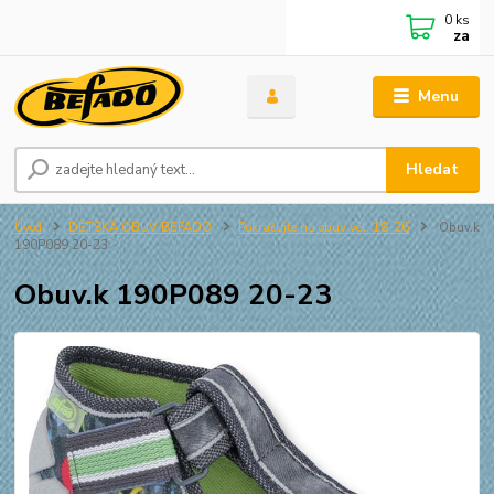
0
ks
za
Menu
Hledat
Úvod
DĚTSKÁ OBUV BEFADO
Pokračujte na obuv vel. 18-26
Obuv.k
190P089 20-23
Obuv.k 190P089 20-23