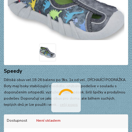
Speedy
Dětská obuv vel.18-26 baleno po 9ks. 1x od vel., DÝCHAJÍCÍ PODRÁŽKA,
Boty mají boky stabilizující chodidlo, ohýbání podešve v souladu s
doporučením ortopedů, vyztužený zadní pásek, širší špičky a prodyšnou
podešev. Doporučují se jako obuv pro doma, ale během suchých,
teplých dnů je lze použít i venk...
celý popis
Dostupnost
Není skladem