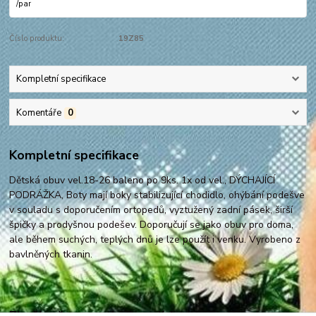
/
par
Číslo produktu:
19Z85
Kompletní specifikace
Komentáře
0
Kompletní specifikace
Dětská obuv vel.18-26 baleno po 9ks. 1x od vel., DÝCHAJÍCÍ
PODRÁŽKA, Boty mají boky stabilizující chodidlo, ohýbání podešve
v souladu s doporučením ortopedů, vyztužený zadní pásek, širší
špičky a prodyšnou podešev. Doporučují se jako obuv pro doma,
ale během suchých, teplých dnů je lze použít i venku. Vyrobeno z
bavlněných tkanin.
Zboží zařazeno v kategoriích