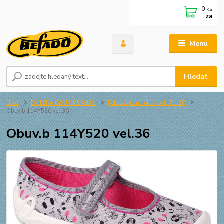
0
ks
za
Menu
Hledat
Úvod
DĚTSKÁ OBUV BEFADO
Pokračujte na obuv vel. 31-36
Obuv.b 114Y520 vel.36
Obuv.b 114Y520 vel.36