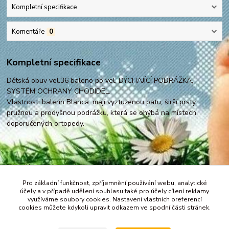
Kompletní specifikace
Komentáře
0
Kompletní specifikace
Dětská obuv vel.36 baleno po vel. DÝCHAJÍCÍ PODRÁŽKA,
SYSTÉM OCHRANY CHODIDEL.
Vlastnosti balerín Blanca: mají vyztuženou patu, širší prsty,
pružnou a prodyšnou podrážku, která se ohýbá na místech
doporučených ortopedy.
Zboží zařazeno v kategoriích
Pro základní funkčnost, zpříjemnění používání webu, analytické
Pokračujte na obuv vel. 31-36
účely a v případě udělení souhlasu také pro účely cílení reklamy
využíváme soubory cookies. Nastavení vlastních preferencí
cookies můžete kdykoli upravit odkazem ve spodní části stránek.