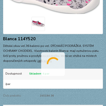
Blanca 114Y520
Dětská obuv vel.36 baleno po vel. DÝCHAJÍCÍ PODRÁŽKA, SYSTÉM
OCHRANY CHODIDEL. Vlastnosti balerín Blanca: mají vyztuženou patu,
širší prsty, pružnou a prodyšnou podrážku, která se ohýbá na místech
doporučených ortopedy.
celý popis
Dostupnost
Skladem 4 par
/
par
Číslo produktu:
24S184 36