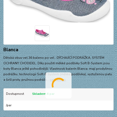
Blanca
Dětská obuv vel.36 baleno po vel.. DÝCHAJÍCÍ PODRÁŽKA, SYSTÉM
OCHRANY CHODIDEL. Díky použití měkké podšívky Soft B-System jsou
boty Blanca ještě pohodlnější. Vlastnosti balerín Blanca: mají prodyšnou
podrážku, technologii Soft-B System (měkká podšívka), vyztuženou patu
a širší prsty, pružnou podrážk...
celý popis
Dostupnost
Skladem 6 par
/
par