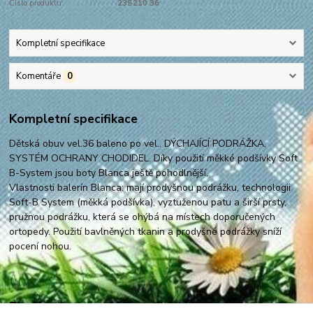
Číslo produktu:
23S210 36
Kompletní specifikace
Komentáře
0
Kompletní specifikace
Dětská obuv vel.36 baleno po vel.. DÝCHAJÍCÍ PODRÁŽKA,
SYSTÉM OCHRANY CHODIDEL. Díky použití měkké podšívky Soft
B-System jsou boty Blanca ještě pohodlnější.
Vlastnosti balerín Blanca: mají prodyšnou podrážku, technologii
Soft-B System (měkká podšívka), vyztuženou patu a širší prsty,
pružnou podrážku, která se ohýbá na místech doporučených
ortopedy. Použití bavlněných tkanin a prodyšné podrážky sníží
pocení nohou.
Zboží zařazeno v kategoriích