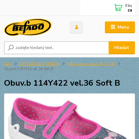
0
ks
za
Menu
Hledat
Úvod
DĚTSKÁ OBUV BEFADO
Pokračujte na obuv vel. 31-36
Obuv.b 114Y422 vel.36 Soft B
Obuv.b 114Y422 vel.36 Soft B