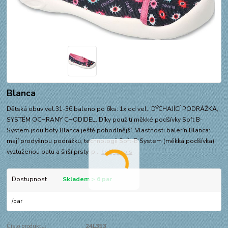
Blanca
Dětská obuv vel.31-36 baleno po 6ks. 1x od vel.. DÝCHAJÍCÍ PODRÁŽKA,
SYSTÉM OCHRANY CHODIDEL. Díky použití měkké podšívky Soft B-
System jsou boty Blanca ještě pohodlnější. Vlastnosti balerín Blanca:
mají prodyšnou podrážku, technologii Soft-B System (měkká podšívka),
vyztuženou patu a širší prsty, p...
celý popis
Dostupnost
Skladem > 6 par
/
par
Číslo produktu:
24L353