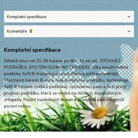
Kompletní specifikace
Komentáře
0
Kompletní specifikace
Dětská obuv vel.31-36 baleno po 6ks. 1x od vel.. DÝCHAJÍCÍ
PODRÁŽKA, SYSTÉM OCHRANY CHODIDEL. Díky použití měkké
podšívky Soft B-System jsou boty Blanca ještě pohodlnější.
Vlastnosti balerín Blanca: mají prodyšnou podrážku, technologii
Soft-B System (měkká podšívka), vyztuženou patu a širší prsty,
pružnou podrážku, která se ohýbá na místech doporučených
ortopedy. Použití bavlněných tkanin a prodyšné podrážky sníží
pocení nohou.
Zboží zařazeno v kategoriích