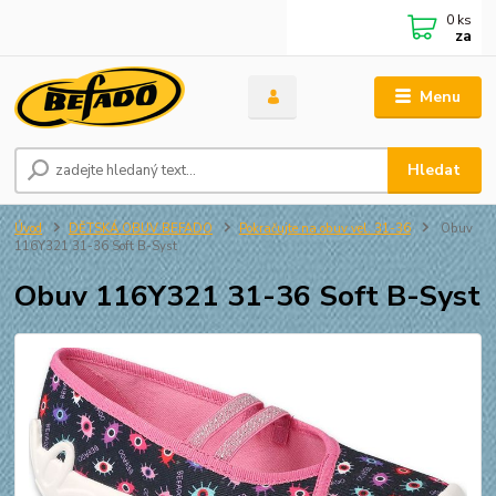
0
ks
za
Menu
Hledat
Úvod
DĚTSKÁ OBUV BEFADO
Pokračujte na obuv vel. 31-36
Obuv
116Y321 31-36 Soft B-Syst
Obuv 116Y321 31-36 Soft B-Syst