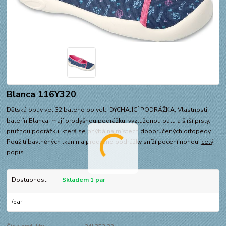
Blanca 116Y320
Dětská obuv vel.32 baleno po vel.. DÝCHAJÍCÍ PODRÁŽKA, Vlastnosti
balerín Blanca: mají prodyšnou podrážku, vyztuženou patu a širší prsty,
pružnou podrážku, která se ohýbá na místech doporučených ortopedy.
Použití bavlněných tkanin a prodyšné podrážky sníží pocení nohou.
celý
popis
Dostupnost
Skladem 1 par
/
par