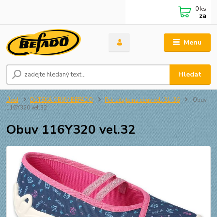
0
ks
za
Menu
Hledat
Úvod
DĚTSKÁ OBUV BEFADO
Pokračujte na obuv vel. 31-36
Obuv
116Y320 vel.32
Obuv 116Y320 vel.32