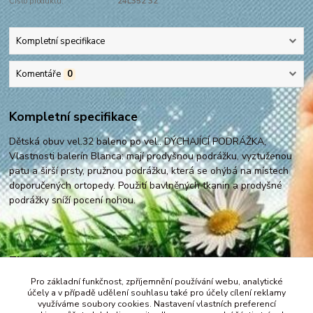
Číslo produktu:
24L352 32
Kompletní specifikace
Komentáře
0
Kompletní specifikace
Dětská obuv vel.32 baleno po vel.. DÝCHAJÍCÍ PODRÁŽKA,
Vlastnosti balerín Blanca: mají prodyšnou podrážku, vyztuženou
patu a širší prsty, pružnou podrážku, která se ohýbá na místech
doporučených ortopedy. Použití bavlněných tkanin a prodyšné
podrážky sníží pocení nohou.
Zboží zařazeno v kategoriích
Pro základní funkčnost, zpříjemnění používání webu, analytické
Pokračujte na obuv vel. 31-36
účely a v případě udělení souhlasu také pro účely cílení reklamy
využíváme soubory cookies. Nastavení vlastních preferencí